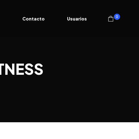
0
a
Contacto
Usuarios
ITNESS