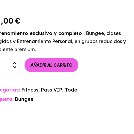
0,00
€
renamiento exclusivo y completo :
Bungee, clases
igidas y Entrenamiento Personal, en grupos reducidos y
iente premium.
AÑADIR AL CARRITO
egorías:
Fitness
,
Pass VIP
,
Todo
queta:
Bungee