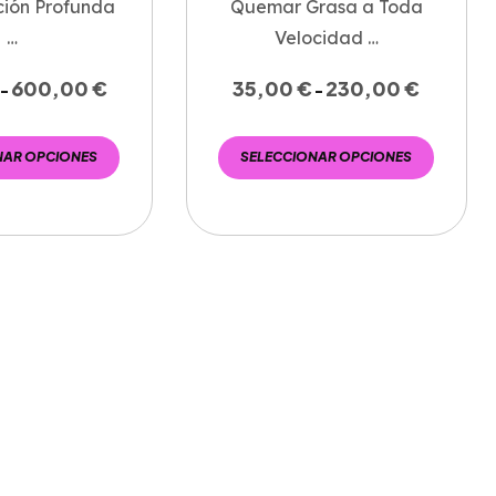
ión Profunda
Quemar Grasa a Toda
…
Velocidad …
600,00
€
35,00
€
230,00
€
-
-
NAR OPCIONES
SELECCIONAR OPCIONES