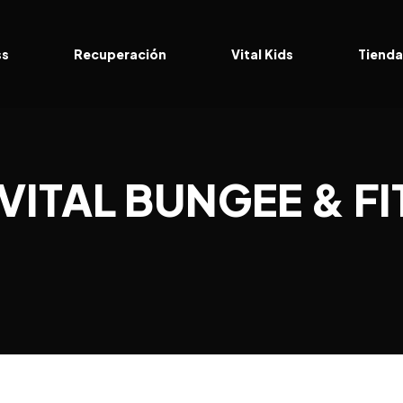
ss
Recuperación
Vital Kids
Tiend
VITAL BUNGEE & F