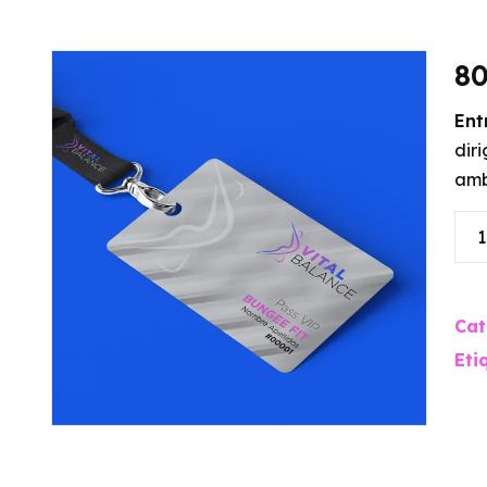
8
Ent
dir
amb
Cat
Eti