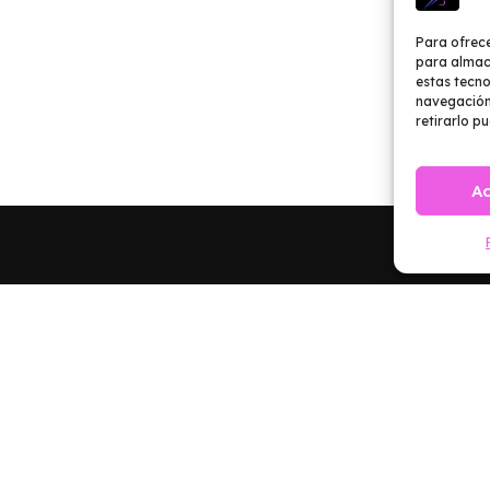
Para ofrece
para almace
estas tecn
navegación 
retirarlo p
A
ENVIAR
Autorizo el uso de mis datos por Vital Balance Center.