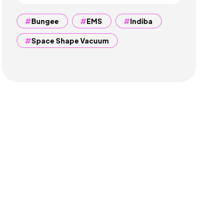
Bungee
EMS
Indiba
Space Shape Vacuum